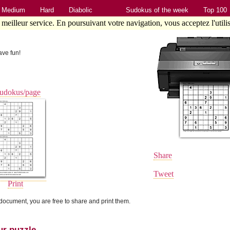
Medium
Hard
Diabolic
Sudokus of the week
Top 100
e meilleur service. En poursuivant votre navigation, vous acceptez l'utili
ave fun!
sudokus/page
Share
Tweet
Print
ocument, you are free to share and print them.
ur puzzle.