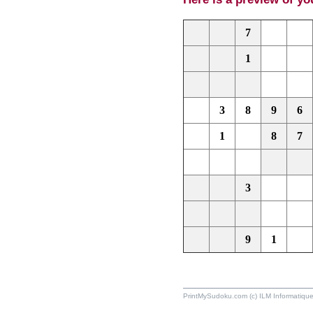
7
1
3
8
9
6
1
8
7
3
9
1
PrintMySudoku.com (c) ILM Informati