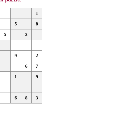
1
5
8
5
2
9
2
6
7
1
9
6
8
3
que