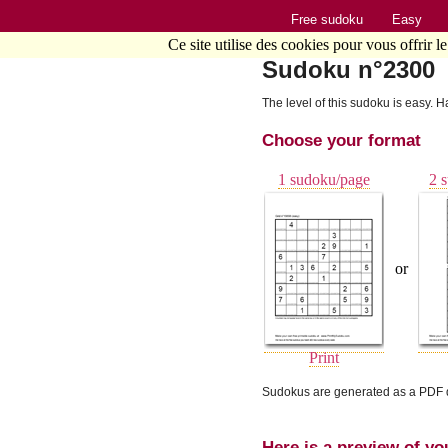
Free sudoku
Easy
Ce site utilise des cookies pour vous offrir l
Sudoku n°2300
The level of this sudoku is easy. H
Choose your format
1 sudoku/page
2 
or
Print
Sudokus are generated as a PDF d
Here is a preview of yo