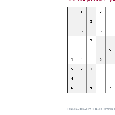
1
2
3
6
5
7
5
1
4
6
5
2
1
4
6
9
7
PrintMySudoku.com (c) ILM Informati