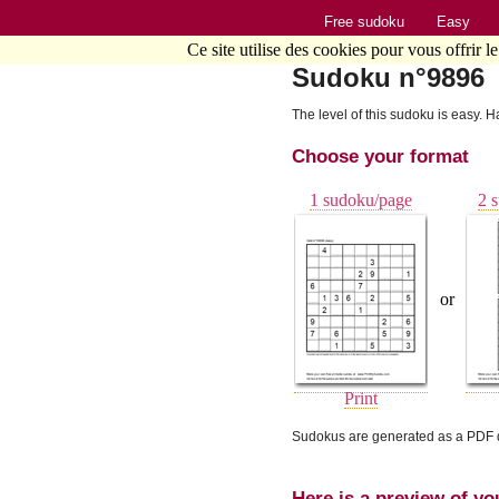
Free sudoku
Easy
Ce site utilise des cookies pour vous offrir l
Sudoku n°9896
The level of this sudoku is easy. H
Choose your format
1 sudoku/page
2 
or
Print
Sudokus are generated as a PDF d
Here is a preview of yo