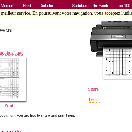
Medium
Hard
Diabolic
Sudokus of the week
Top 100
e meilleur service. En poursuivant votre navigation, vous acceptez l'utili
ave fun!
sudokus/page
Share
Tweet
Print
ocument, you are free to share and print them.
ur puzzle.